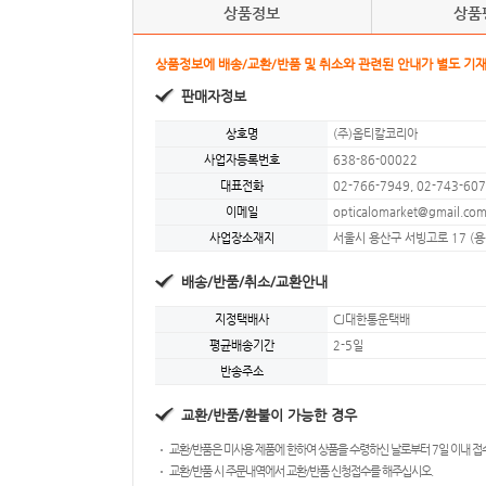
상품정보
상품
상품정보에 배송/교환/반품 및 취소와 관련된 안내가 별도 기재
판매자정보
상호명
(주)옵티칼코리아
사업자등록번호
638-86-00022
대표전화
02-766-7949, 02-743-60
이메일
opticalomarket@gmail.co
사업장소재지
서울시 용산구 서빙고로 17 (
배송/반품/취소/교환안내
지정택배사
CJ대한통운택배
평균배송기간
2-5일
반송주소
교환/반품/환불이 가능한 경우
교환/반품은 미사용 제품에 한하여 상품을 수령하신 날로부터 7일 이내 접
교환/반품 시 주문내역에서 교환/반품 신청접수를 해주십시오.