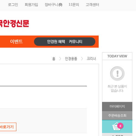
로그인
회원가입
장바구니
(
0
)
1:1문의
고객센터
이벤트
홈
>
안경용품
>
크리너
최근 본 상품이
없습니다.
마이페이지
주문배송조회
0
 바로가기