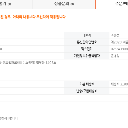
평가
상품문의
주문/
(0)
(0)
된 경우 ,아래의 내용보다 우선하여 적용됩니다.
대표자
조순선
통신판매업번호
제2020-서
70
팩스전화
02-743-08
m
개인정보취급책임자
윤병성
용산센트럴파크해링턴스퀘어) 업무동 1403호
기본 배송비
배송비 3,30
반송/교환배송비
수하셔야 합니다.