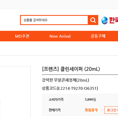
MD추천
New Arrival
공동구매
[프렌즈] 클린세이퍼 (20mL)
강력한 무알콘세정제(20mL)
상품코드(E2214-T9270-O6351)
소비자가격
5,000
원
판매가격
회원공개
로그인