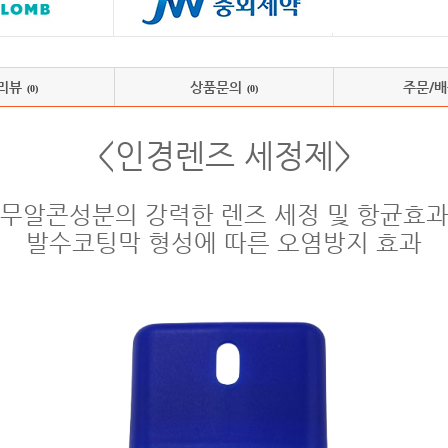
리뷰
상품문의
주문/
(0)
(0)
<인경렌즈 세정제>
무알콘성분의 강력한 렌즈 세정 및 항균효
발수코팅막 형성에 따른 오염방지 효과